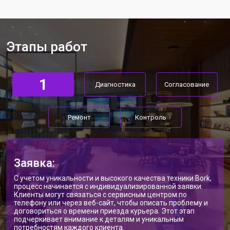
Ремонт материнской платы
от 4100 ₽
Заказать
Прошивка массажного кресла Bork
от 3700 ₽
Заказать
Этапы работ
Замена сканера массажного кресла
от 5800 ₽
Заказать
Bork
Ремонт пневмокамеры
от 3900 ₽
Заказать
1
Диагностика
Согласование
Ремонт пневмосистемы
от 4500 ₽
Заказать
Ремонт пульта управления
от 4200 ₽
Заказать
Ремонт
Контроль
Ремонт электропроводки
от 3900 ₽
Заказать
Ремонт сканера массажного кресла
от 4800 ₽
Заказать
Заявка:
Bork
С учетом уникальности и высокого качества техники Bork,
Ремонт купюроприемника
от 4700 ₽
Заказать
процесс начинается с индивидуализированной заявки.
Клиенты могут связаться с сервисным центром по
Замена сетевого трансформатора
от 4500 ₽
Заказать
телефону или через веб-сайт, чтобы описать проблему и
договориться о времени приезда курьера. Этот этап
подчеркивает внимание к деталям и уникальным
Ремонт микро-лифта
от 5500 ₽
Заказать
потребностям каждого клиента.